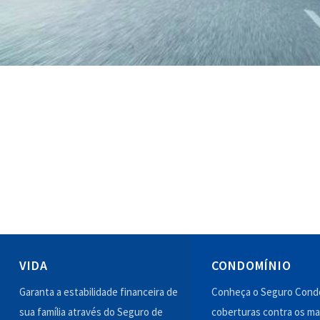
VIDA
CONDOMÍNIO
Garanta a estabilidade financeira de
Conheça o Seguro Condo
sua família através do Seguro de
coberturas contra os ma