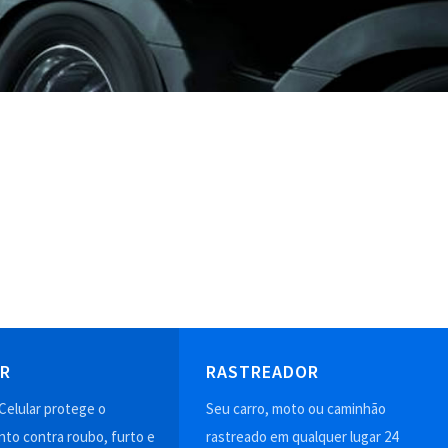
AR
RASTREADOR
Celular protege o
Seu carro, moto ou caminhão
to contra roubo, furto e
rastreado em qualquer lugar 24