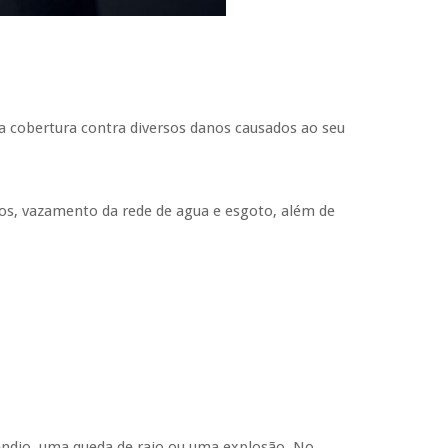
a cobertura contra diversos danos causados ao seu
ros, vazamento da rede de agua e esgoto, além de
êndio, uma queda de raio ou uma explosão. No