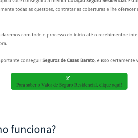
rápida você conseguirá a melhor
Cotação Seguro Residencial
. Est
mente todas as questões, contratar as coberturas e lhe oferece
ajudaremos com todo o processo do início até o recebimentoe in
ora.
mportante conseguir
Seguros de Casas Barato
, e isso certamente 
Para saber o Valor de Seguro Residencial, clique aqui!
mo funciona?