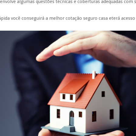
s envolve algumas questões técnicas e coberturas adequadas com s
ápida você conseguirá a melhor cotação seguro casa eterá acesso