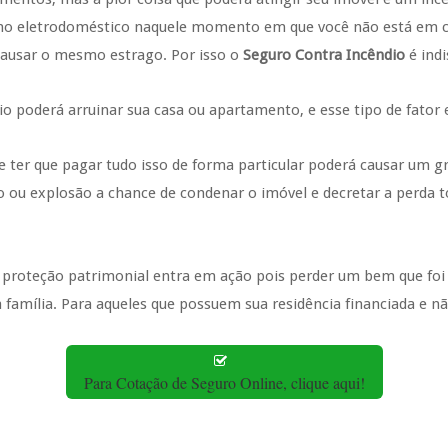
u no eletrodoméstico naquele momento em que você não está em ca
 causar o mesmo estrago. Por isso o
Seguro Contra Incêndio
é indi
io poderá arruinar sua casa ou apartamento, e esse tipo de fator 
ter que pagar tudo isso de forma particular poderá causar um 
aio ou explosão a chance de condenar o imóvel e decretar a perd
.
proteção patrimonial entra em ação pois perder um bem que foi
ua família. Para aqueles que possuem sua residência financiada e n
Para Cotação de Seguro Online, clique aqui!