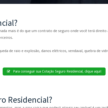
cial?
ada mais é do que um contrato de seguro onde você terá direito 
rceiros.
eda de raio e explosão, danos elétricos, vendaval, quebra de vid
Para conseguir sua Cotação Seguro Residencial, clique aqui!
ro Residencial?
entos, mas a pior coisa que poderá atingir seu imóvel é um inc