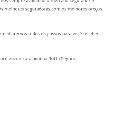
amos sempre avaliando o mercado segurador e
r as melhores seguradoras com os melhores preços
termediaremos todos os passos para você receber
você encontrará aqui na Rotta Seguros.