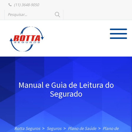
(11) 3648-9050
Manual e Guia de Leitura do
Segurado
Rotta Seguros
Seguros
Plano de Saúde
Plano de
>
>
>