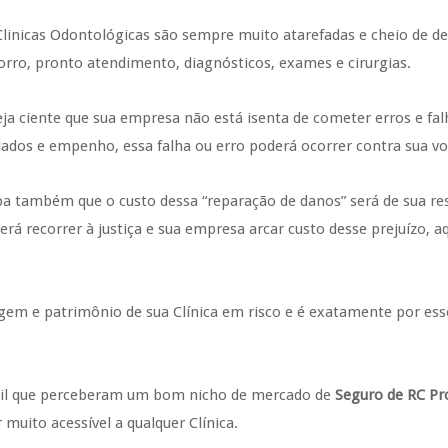
Clinicas Odontológicas são sempre muito atarefadas e cheio de de
orro, pronto atendimento, diagnósticos, exames e cirurgias.
eja ciente que sua empresa não está isenta de cometer erros e falh
dados e empenho, essa falha ou erro poderá ocorrer contra sua vo
ba também que o custo dessa “reparação de danos” será de sua res
erá recorrer à justiça e sua empresa arcar custo desse prejuízo, 
gem e patrimônio de sua Clínica em risco e é exatamente por es
asil que perceberam um bom nicho de mercado de
Seguro de RC Pr
 muito acessível a qualquer Clínica.