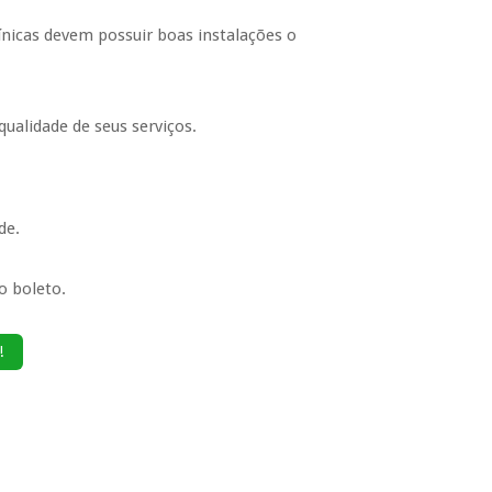
ínicas devem possuir boas instalações o
ualidade de seus serviços.
de.
o boleto.
!