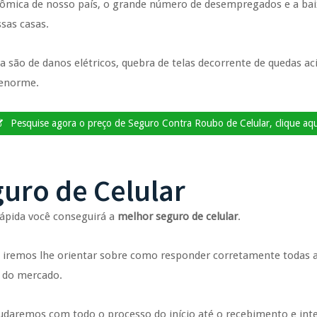
conômica de nosso país, o grande número de desempregados e a bai
sas casas.
são de danos elétricos, quebra de telas decorrente de quedas acid
 enorme.
Pesquise agora o preço de Seguro Contra Roubo de Celular, clique aqu
uro de Celular
rápida você conseguirá a
melhor seguro de celular
.
remos lhe orientar sobre como responder corretamente todas as 
 do mercado.
ajudaremos com todo o processo do início até o recebimento e in