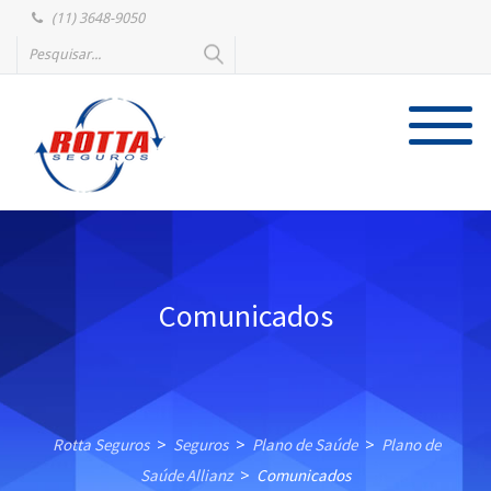
(11) 3648-9050
Comunicados
Rotta Seguros
Seguros
Plano de Saúde
Plano de
>
>
>
Saúde Allianz
Comunicados
>