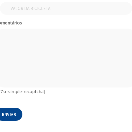
omentários
f7sr-simple-recaptcha]