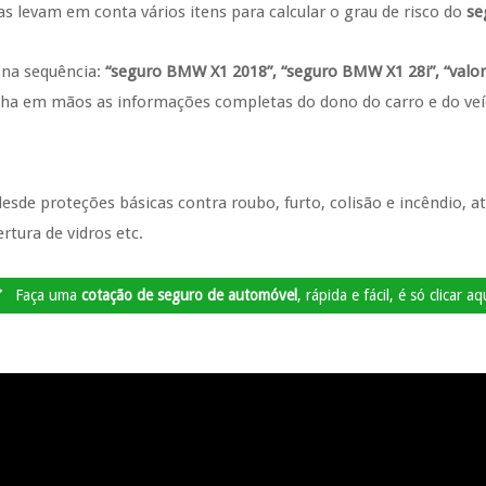
ras levam em conta vários itens para calcular o grau de risco do
se
na sequência:
“seguro BMW X1 2018”, “seguro BMW X1 28i”, “val
nha em mãos as informações completas do dono do carro e do veí
esde proteções básicas contra roubo, furto, colisão e incêndio, a
rtura de vidros etc.
Faça uma
cotação de seguro de automóvel
, rápida e fácil, é só clicar aq