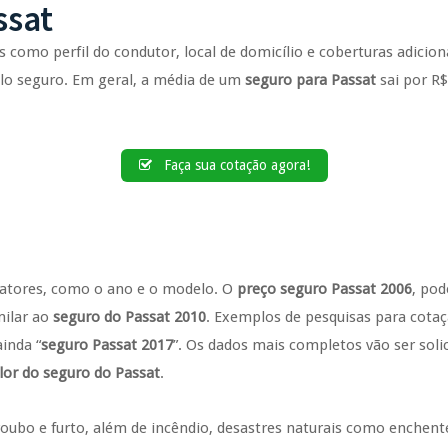
ssat
es como perfil do condutor, local de domicílio e coberturas adici
pelo seguro. Em geral, a média de um
seguro para Passat
sai por R$
Faça sua cotação agora!
 fatores, como o ano e o modelo. O
preço seguro Passat 2006
, pod
milar ao
seguro do Passat 2010
. Exemplos de pesquisas para cotaç
ainda “
seguro Passat 2017
”. Os dados mais completos vão ser soli
lor do seguro do Passat
.
roubo e furto, além de incêndio, desastres naturais como enchente