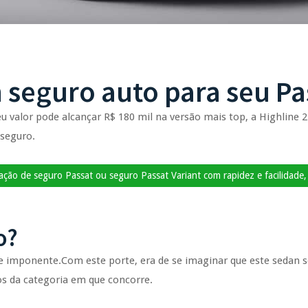
 seguro auto para seu Pa
u valor pode alcançar R$ 180 mil na versão mais top, a Highline 2
seguro.
ção de seguro Passat ou seguro Passat Variant com rapidez e facilidade, b
o?
e imponente.Com este porte, era de se imaginar que este sedan se
os da categoria em que concorre.