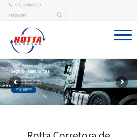
(11) 3648-9050
Seguro Transportes
Faça sua Cotação de Seguro de
Transportes e fique com sua carga
protegida em toda logística. Confira!
COTAÇÃO DE SEGURO
DE CARGAS
Rotta Corretora de