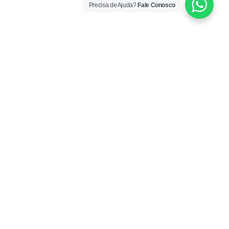
Precisa de Ajuda?
Fale Conosco
ORÁRIO DE ATENDIMENTO
gunda a Sexta: 08:30 – 12:00 / 13:00 – 17:30
ONTATO
. Imperatriz Leopoldina 1.248
las 1105 e 1106, Vila Leopoldina
ão Paulo/SP - CEP 05305-002
l. / WhatsApp: (11) 3648-9050
mail:
contato@rottaseguros.com.br