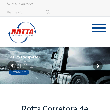
(11) 3648-9050
Seguro Transportes
Faça sua Cotação de Seguro de
Transportes e fique com sua carga
protegida em toda logística. Confira!
COTAÇÃO DE SEGURO
DE CARGAS
Rotta Corretora de