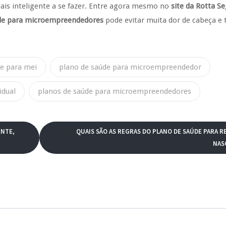
mais inteligente a se fazer. Entre agora mesmo no
site da Rotta S
de para microempreendedores
pode evitar muita dor de cabeça e 
de para mei
plano de saúde para microempreendedor
idual
planos de saúde para microempreendedores
ENTE,
QUAIS SÃO AS REGRAS DO PLANO DE SAÚDE PARA R
NAS