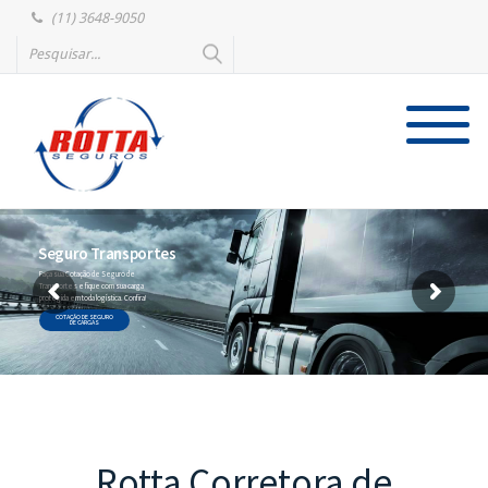
(11) 3648-9050
Seguro Transportes
Faça sua Cotação de Seguro de
Transportes e fique com sua carga
protegida em toda logística. Confira!
COTAÇÃO DE SEGURO
DE CARGAS
Rotta Corretora de