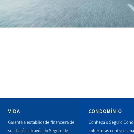
VIDA
CONDOMÍNIO
Garanta a estabilidade financeira de
Conheça o Seguro Condo
sua família através do Seguro de
coberturas contra os ma