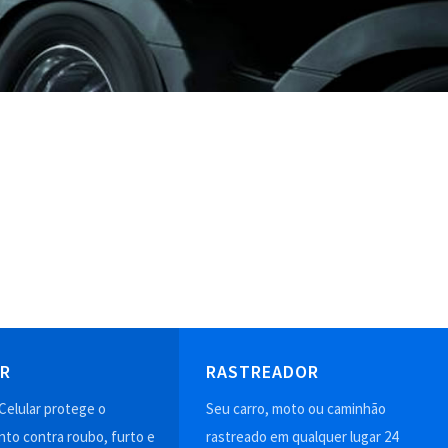
AR
RASTREADOR
Celular protege o
Seu carro, moto ou caminhão
to contra roubo, furto e
rastreado em qualquer lugar 24