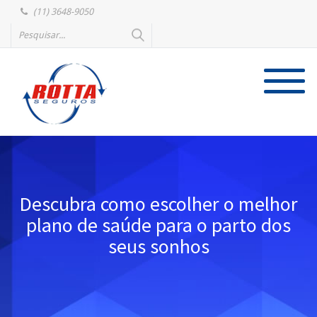
(11) 3648-9050
Descubra como escolher o melhor
plano de saúde para o parto dos
seus sonhos