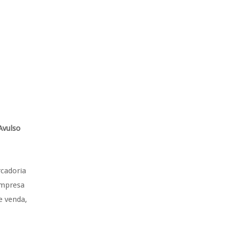
Avulso
cadoria
empresa
e venda,