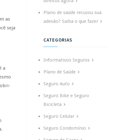
direitos agora
Plano de saúde recusou sua
om as
adesão? Saiba o que fazer
ocê seja
CATEGORIAS
Informativos Seguros
é a
Plano de Saúde
mesmo
Seguro Auto
obri-
Seguro Bike e Seguro
Bicicleta
Seguro Celular
o
Seguro Condomínio
a.