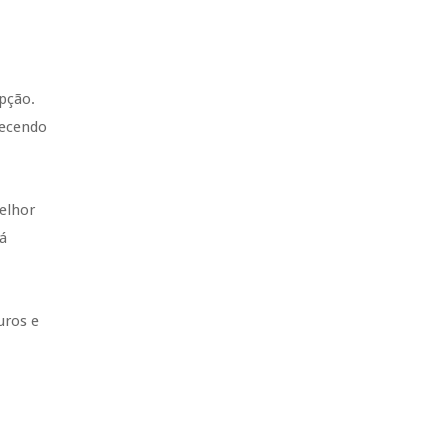
pção.
recendo
elhor
rá
uros e