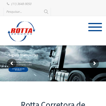
(11) 3648-9050
Seguro Transportes
Faça sua Cotação de Seguro de
Transportes e fique com sua carga
protegida em toda logística. Confira!
COTAÇÃO DE SEGURO
DE CARGAS
Rotta Corretora de