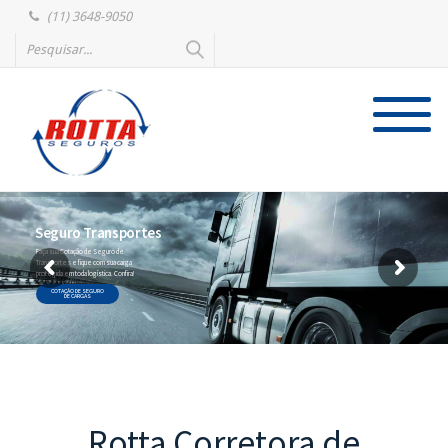
(11) 3648-9050
Seguro Transportes
Faça sua Cotação de Seguro de
Transportes e fique com sua carga
protegida em toda logística. Confira!
COTAÇÃO DE SEGURO
DE CARGAS
Rotta Corretora de