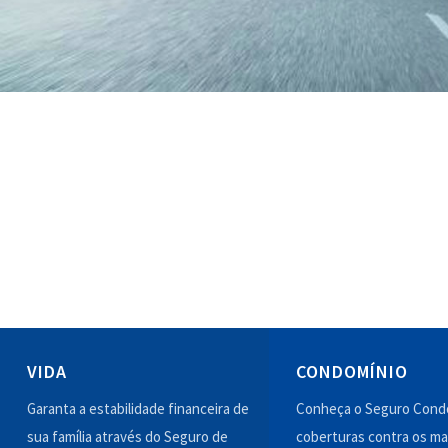
VIDA
CONDOMÍNIO
Garanta a estabilidade financeira de
Conheça o Seguro Condo
sua família através do Seguro de
coberturas contra os ma