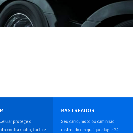
AR
RASTREADOR
Celular protege o
Seu carro, moto ou caminhão
to contra roubo, furto e
rastreado em qualquer lugar 24