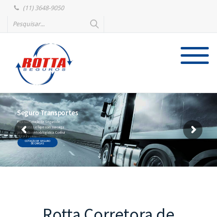
(11) 3648-9050
Seguro Transportes
Faça sua Cotação de Seguro de
Transportes e fique com sua carga
protegida em toda logística. Confira!
COTAÇÃO DE SEGURO
DE CARGAS
Rotta Corretora de