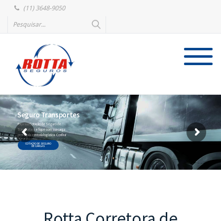
(11) 3648-9050
Seguro Transportes
Faça sua Cotação de Seguro de
Transportes e fique com sua carga
protegida em toda logística. Confira!
COTAÇÃO DE SEGURO
DE CARGAS
Rotta Corretora de