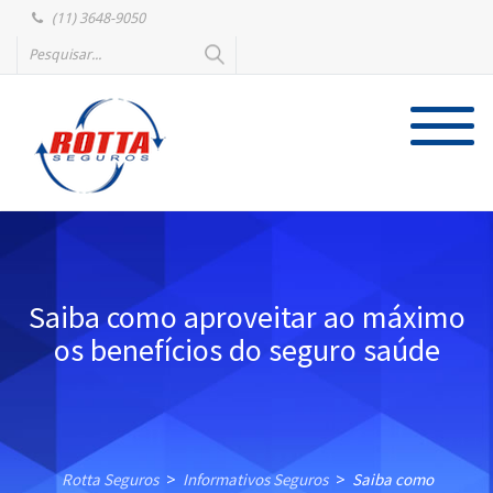
(11) 3648-9050
Saiba como aproveitar ao máximo
os benefícios do seguro saúde
Rotta Seguros
Informativos Seguros
Saiba como
>
>