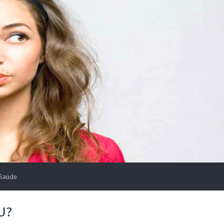
 Saúde
U?