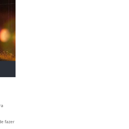
ra
e fazer