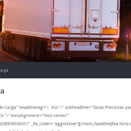
Carga
ga
 Carga" headlinetag="‹¨›h2‹˜›" subheadline="Dicas Preciosas pa
3‹˜›" textalignment="text-center"
028930026311" _fw_coder="aggressive"][/main_headline]Na hora d