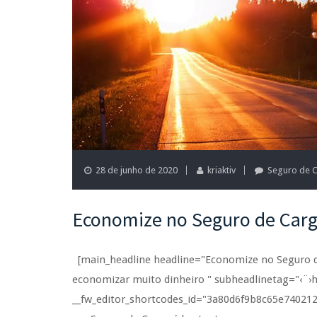
28 de junho de 2020
kriaktiv
Seguro de 
Economize no Seguro de Car
[main_headline headline="Economize no Seguro de
economizar muito dinheiro " subheadlinetag="‹¨›h
__fw_editor_shortcodes_id="3a80d6f9b8c65e740212