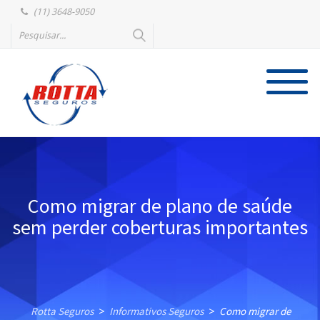
(11) 3648-9050
Como migrar de plano de saúde
sem perder coberturas importantes
Rotta Seguros
Informativos Seguros
Como migrar de
>
>