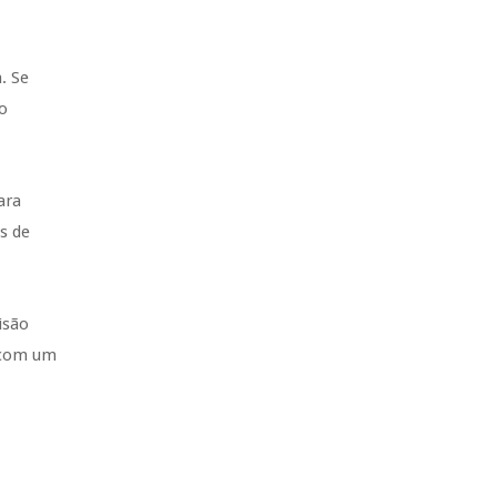
. Se
 o
ara
s de
isão
r com um