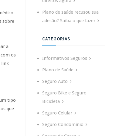
direitos agora
Plano de saúde recusou sua
 médico
adesão? Saiba o que fazer
s sobre
CATEGORIAS
mar a
e com os
Informativos Seguros
 link
Plano de Saúde
Seguro Auto
Seguro Bike e Seguro
hum tipo
Bicicleta
ços que
Seguro Celular
Seguro Condomínio